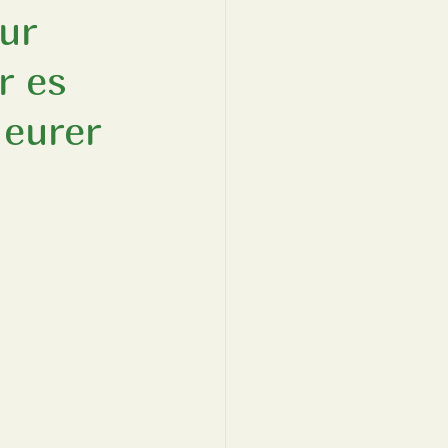
ur
r es
 eurer