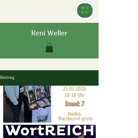
ME
NU
Reni Weller
Beitrag