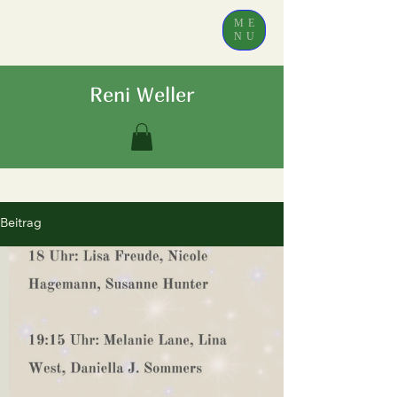
ME
NU
Reni Weller
Beitrag