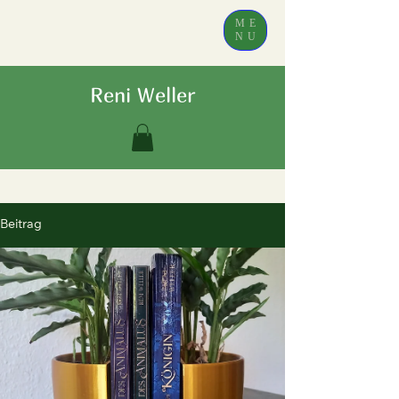
ME
NU
Reni Weller
Beitrag